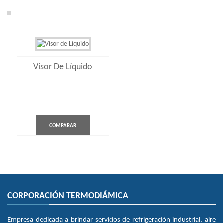
Grid
Visor De Líquido
List
Mostrando
el único
resultado
COMPARAR
CORPORACIÓN TERMODIÁMICA
Empresa dedicada a brindar servicios de refrigeración industrial, aire