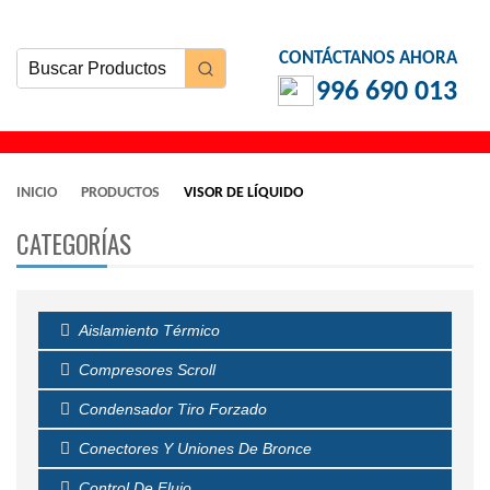
CONTÁCTANOS AHORA
996 690 013
INICIO
PRODUCTOS
VISOR DE LÍQUIDO
CATEGORÍAS
Aislamiento Térmico
Compresores Scroll
Condensador Tiro Forzado
Conectores Y Uniones De Bronce
Control De Flujo