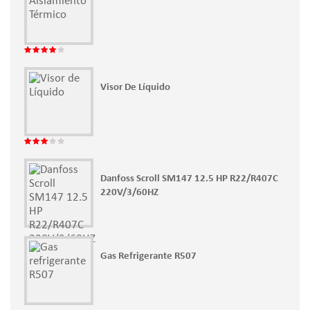
Valorado
con
4.00
de 5
Visor De Líquido
Valorado
con
3.00
de 5
Danfoss Scroll SM147 12.5 HP R22/R407C
220V/3/60HZ
Gas Refrigerante R507