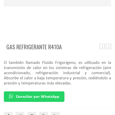
GAS REFRIGERANTE R410A
Refrigera
Refri
R407C
R507
O también llamado Fluido Frigorígeno, es utilizado en la
transmisión de calor en los sistemas de refrigeración (aire
acondicionado, refrigeración industrial y comercial).
Absorbe el calor a baja temperatura y presión, cediéndolo a
presión y temperaturas más elevadas.
Comparar
Consultar por WhatsApp