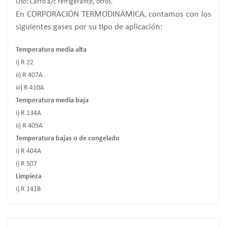
Uso: Carro a/c refrigerante, otros.
En CORPORACIÓN TERMODINÁMICA, contamos con los
siguientes gases por su tipo de aplicación:
Temperatura media alta
i) R 22
ii) R 407A
iii) R 410A
Temperatura media baja
i) R 134A
ii) R 409A
Temperatura bajas o de congelado
i) R 404A
i) R 507
Limpieza
i) R 141B